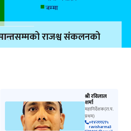
ान्तसम्मको राजश्व संकलनको
श्री रविलाल
शर्मा
महानिर्देशक(रा.प.
प्रथम)
०१४२११६९५
ravisharma3