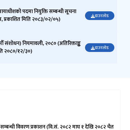
्यायाधीशको पदमा नियुक्ति सम्बन्धी सूचना
डाउनलोड
५अ, प्रकाशित मिति २०८३/०२/०५)
सौँ संशोधन) नियमावली, २०८० (अतिरिक्ताङ्क
डाउनलोड
िति २०८०/१२/३०)
म्बन्धी विवरण प्रकाशन (वि.सं. २०८२ माघ १ देखि २०८२ चैत