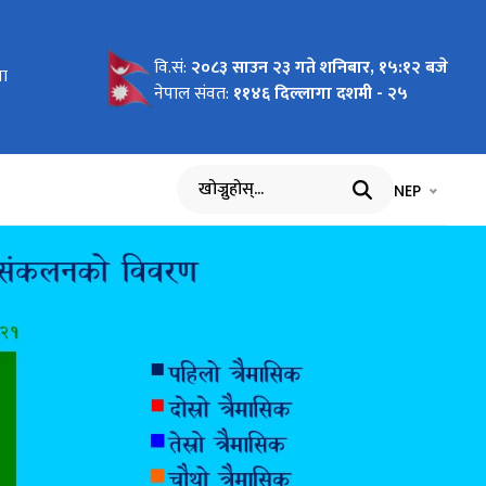
वि.सं:
२०८३ साउन २३ गते शनिबार, १५:१२ बजे
 देखि २०८३
ना
 देखि २०८२
ेखि २०८२
्ति
ि
१ देखि
ि
्ने
ि
 मिति :-
ना
ि
प्ति
 मिति :-
न सम्बन्धी
 गर्ने
नेपाल संवत:
११४६ दिल्लागा दशमी - २५
भाषा चयन गर्नुह
भाषा प
NEP
खोज्नुहोस्