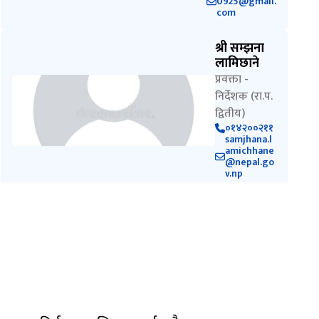
0925@gmail.
com
श्री सम्झना
लामिछाने
प्रवक्ता -
निर्देशक (रा.प.
द्वितीय)
०१४२००२११
samjhana.l
amichhane
@nepal.go
v.np
श्री बिमला
कोईराला
सहायक
प्रवक्ता एवं
सूचना
अधिकारी -
मुद्रण