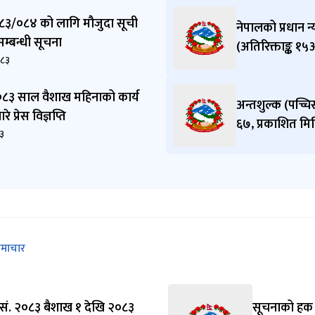
८३/०८४ को लागि मौजुदा सूची
नेपालको प्रधान न
े सम्बन्धी सूचना
(अतिरिक्ताङ्क १
०८३
२०८३ साल वैशाख महिनाको कार्य
अन्तशुल्क (पच्चि
े प्रेस विज्ञप्ति
६७, प्रकाशित म
३
माचार
.सं. २०८३ बैशाख १ देखि २०८३
सूचनाको हक स