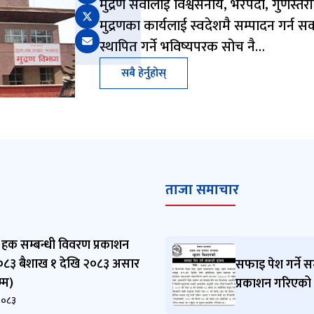
मुद्रण सेवालाई विश्वसनीय, भरपर्दो, गुणस्तरी
मुद्रणका कार्यलाई स्वदेशमै सम्पादन गर्न सक
स्थापित गर्ने भविष्यपरक सोच नै…
सबै हेर्नुहोस्
ताजा समाचार
हक सम्बन्धी विवरण प्रकाशन
२०८३ बैशाख १ देखि २०८३ असार
सफाइ पेश गर्ने 
्म)
प्रकाशन गरिएको
२०८३