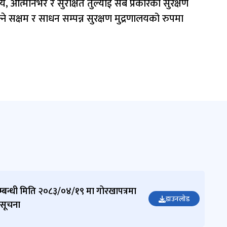
य, आत्मनिर्भर र सुरक्षित तुल्याई सबै प्रकारका सुरक्षण
अधिकृत
(रा.प. तृतीय
्ने सक्षम र साधन सम्पन्न सुरक्षण मुद्रणालयको रुपमा
(प्रा.))
९८४१२७८२
१७
bimalako
irala177
@gmail.c
om
सम्बन्धी मिति २०८३/०४/१९ मा गोरखापत्रमा
डाउनलोड
 सूचना