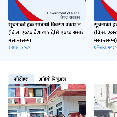
सूचनाको हक सम्बन्धी विवरण प्रकाशन
सूचनाको हक
(वि.स. २०८० बैशाख १ देखि २०८० असार
(वि.स. २०७९
मसान्तसम्म)
मसान्तसम्म)
९ साउन, २०८०
६ बैशाख, २०८०
फोटोहरू
अडियो भिजुअल