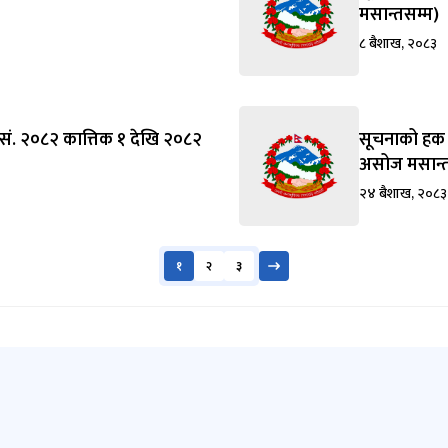
मसान्तसम्म)
८ बैशाख, २०८३
सं. २०८२ कात्तिक १ देखि २०८२
सूचनाको हक स
असोज मसान्त
२४ बैशाख, २०८३
१
२
३