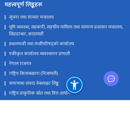
महत्त्वपूर्ण लिङ्कहरू
सूचना तथा सञ्‍चार मन्त्रालय
भूमि व्यवस्था, सहकारी, सङ्‍घीय मामिला तथा सामान्य प्रशासन मन्त्रालय,
सिंहदरबार, काठमाडौँ
प्रधानमन्त्री तथा मन्त्रीपरिषद्को कार्यालय
एकीकृत कार्यालय व्यवस्थापन प्रणाली
नेपाल राजपत्र
राष्ट्रिय किताबखाना (निजामती)
सगरमाथा संवाद वेबसाइट लिङ्क
राष्ट्रिय प्राकृतिक स्रोत तथा वित्त आयोग
सिंहदरवार, काठमाडौँ, नेपाल
info@dop.gov.np
‌९७७-१-४२११६२२, ४२११८२०, ४२११६९५, ४२११७४९, ४२००२११