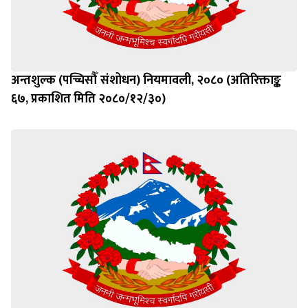
अन्तशुल्क (पच्चिसौँ संशोधन) नियमावली, २०८० (अतिरिक्ताङ्क
६७, प्रकाशित मिति २०८०/१२/३०)