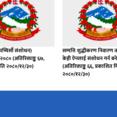
पच्चिसौँ संशोधन)
सम्पत्ति शुद्धीकरण निवारण 
२०८० (अतिरिक्ताङ्क ६७,
केही ऐनलाई संशोधन गर्न बन
िति २०८०/१२/३०)
(अतिरिक्ताङ्क ६६, प्रकाशित 
२०८०/१२/३०)