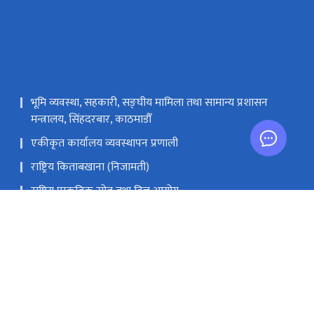
भूमि व्यवस्था, सहकारी, सङ्‍घीय मामिला तथा सामान्य प्रशासन
मन्त्रालय, सिंहदरबार, काठमाडौँ
एकीकृत कार्यालय व्यवस्थापन प्रणाली
राष्ट्रिय किताबखाना (निजामती)
राष्ट्रिय प्राकृतिक स्रोत तथा वित्त आयोग
.gov.np
‌९७७-१-४२११६२२, ४२११८२०, ४२११६९५, ४२११७४९, ४२००२११