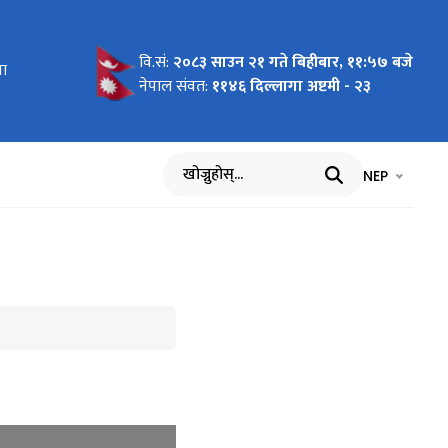
वि.सं:
२०८३ साउन २१ गते बिहीबार, ११:५७ बजे
 देखि
ना
 देखि २०८२
ेखि २०८२
्ति
ि
१ देखि
ि
्ने
ि
 मिति :-
ना
ि
प्ति
 मिति :-
न सम्बन्धी
 गर्ने
नेपाल संवत:
११४६ दिल्लागा अष्टमी - २३
भाषा चयन गर्नुह
भाषा प
NEP
खोज्नुहोस्