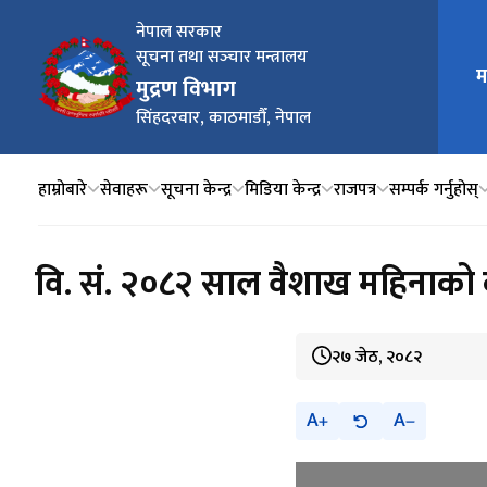
नेपाल सरकार
सूचना तथा सञ्‍चार मन्त्रालय
म
मुख्य न
मुद्रण विभाग
सिंहदरवार, काठमाडौँ, नेपाल
हाम्रोबारे
सेवाहरू
सूचना केन्द्र
मिडिया केन्द्र
राजपत्र
सम्पर्क गर्नुहोस्
वि. सं. २०८२ साल वैशाख महिनाको कार्
२७ जेठ, २०८२
A
A