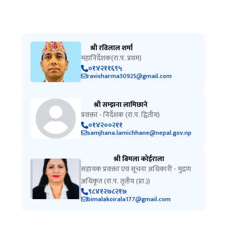
श्री रविलाल शर्मा
महानिर्देशक(रा.प. प्रथम)
०१४२११६९५
ravisharma30925@gmail.com
श्री सम्झना लामिछाने
प्रवक्ता - निर्देशक (रा.प. द्वितीय)
०१४२००२११
samjhana.lamichhane@nepal.gov.np
श्री बिमला कोईराला
सहायक प्रवक्ता एवं सूचना अधिकारी - मुद्रण
अधिकृत (रा.प. तृतीय (प्रा.))
९८४१२७८२१७
bimalakoirala177@gmail.com