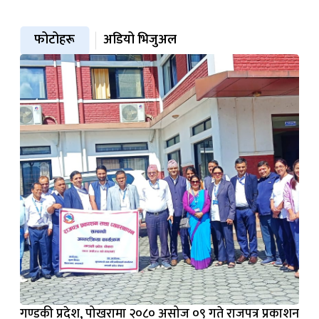
फोटोहरू
अडियो भिजुअल