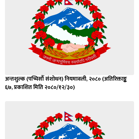
अन्तशुल्क (पच्चिसौँ संशोधन) नियमावली, २०८० (अतिरिक्ताङ्क
६७, प्रकाशित मिति २०८०/१२/३०)