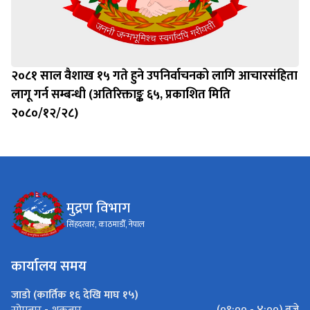
२०८१ साल वैशाख १५ गते हुने उपनिर्वाचनको लागि आचारसंहिता
लागू गर्न सम्बन्धी (अतिरिक्ताङ्क ६५, प्रकाशित मिति
२०८०/१२/२८)
मुद्रण विभाग
सिंहदरवार, काठमाडौँ, नेपाल
कार्यालय समय
जाडो (कार्तिक १६ देखि माघ १५)
(०९:०० - ४:००) बजे