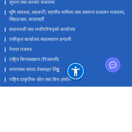
सूचना तथा सञ्‍चार मन्त्रालय
भूमि व्यवस्था, सहकारी, सङ्‍घीय मामिला तथा सामान्य प्रशासन मन्त्रालय,
सिंहदरबार, काठमाडौँ
प्रधानमन्त्री तथा मन्त्रीपरिषद्को कार्यालय
एकीकृत कार्यालय व्यवस्थापन प्रणाली
नेपाल राजपत्र
राष्ट्रिय किताबखाना (निजामती)
सगरमाथा संवाद वेबसाइट लिङ्क
राष्ट्रिय प्राकृतिक स्रोत तथा वित्त आयोग
सिंहदरवार, काठमाडौँ, नेपाल
info@dop.gov.np
‌९७७-१-४२११६२२, ४२११८२०, ४२११६९५, ४२११७४९, ४२००२११