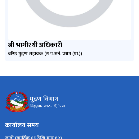
श्री भागीरथी अधिकारी
बरिष्ठ मुद्रण सहायक (रा.प.अनं. प्रथम (प्रा.))
मुद्रण विभाग
सिंहदरवार, काठमाडौँ, नेपाल
कार्यालय समय
जाडो (कार्तिक १६ देखि माघ १५)