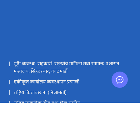
भूमि व्यवस्था, सहकारी, सङ्‍घीय मामिला तथा सामान्य प्रशासन
मन्त्रालय, सिंहदरबार, काठमाडौँ
एकीकृत कार्यालय व्यवस्थापन प्रणाली
राष्ट्रिय किताबखाना (निजामती)
राष्ट्रिय प्राकृतिक स्रोत तथा वित्त आयोग
.gov.np
‌९७७-१-४२११६२२, ४२११८२०, ४२११६९५, ४२११७४९, ४२००२११