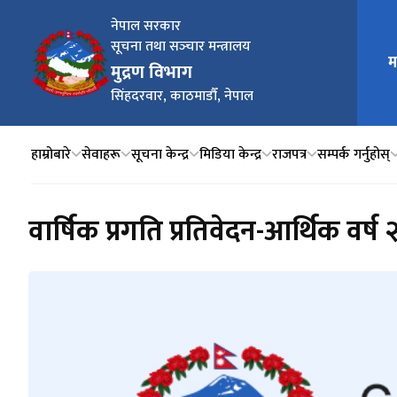
नेपाल सरकार
सूचना तथा सञ्‍चार मन्त्रालय
म
मुख्य न
मुद्रण विभाग
सिंहदरवार, काठमाडौँ, नेपाल
हाम्रोबारे
सेवाहरू
सूचना केन्द्र
मिडिया केन्द्र
राजपत्र
सम्पर्क गर्नुहोस्
वार्षिक प्रगति प्रतिवेदन-आर्थिक वर