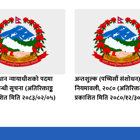
रधान न्यायाधीशको पदमा
अन्तशुल्क (पच्चिसौँ संशोधन
बन्धी सूचना (अतिरिक्ताङ्क
नियमावली, २०८० (अतिरिक्ता
ाशित मिति २०८३/०२/०५)
प्रकाशित मिति २०८०/१२/३०