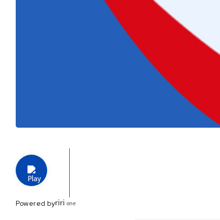
riri
one
Powered by