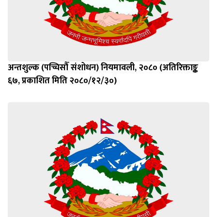
अन्तशुल्क (पच्चिसौँ संशोधन) नियमावली, २०८० (अतिरिक्ताङ्क
६७, प्रकाशित मिति २०८०/१२/३०)