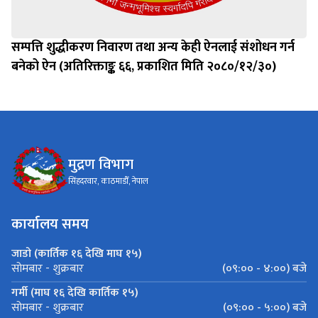
सम्पत्ति शुद्धीकरण निवारण तथा अन्य केही ऐनलाई संशोधन गर्न
बनेको ऐन (अतिरिक्ताङ्क ६६, प्रकाशित मिति २०८०/१२/३०)
मुद्रण विभाग
सिंहदरवार, काठमाडौँ, नेपाल
कार्यालय समय
जाडो (कार्तिक १६ देखि माघ १५)
(०९:०० - ४:००) बजे
सोमबार - शुक्रबार
गर्मी (माघ १६ देखि कार्तिक १५)
(०९:०० - ५:००) बजे
सोमबार - शुक्रबार