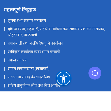
महत्त्वपूर्ण लिङ्कहरू
सूचना तथा सञ्‍चार मन्त्रालय
भूमि व्यवस्था, सहकारी, सङ्‍घीय मामिला तथा सामान्य प्रशासन मन्त्रालय,
सिंहदरबार, काठमाडौँ
प्रधानमन्त्री तथा मन्त्रीपरिषद्को कार्यालय
एकीकृत कार्यालय व्यवस्थापन प्रणाली
नेपाल राजपत्र
राष्ट्रिय किताबखाना (निजामती)
सगरमाथा संवाद वेबसाइट लिङ्क
राष्ट्रिय प्राकृतिक स्रोत तथा वित्त आयोग
सिंहदरवार, काठमाडौँ, नेपाल
info@dop.gov.np
‌९७७-१-४२११६२२, ४२११८२०, ४२११६९५, ४२११७४९, ४२००२११