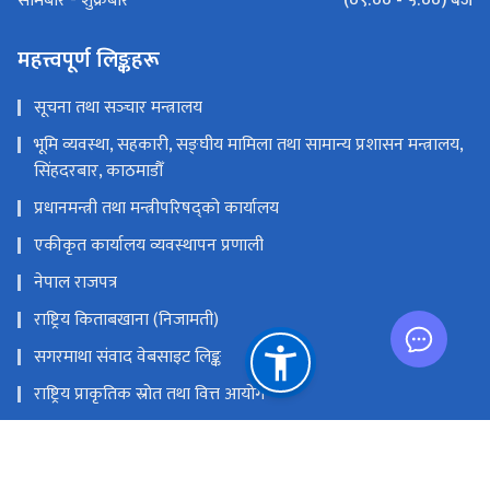
(०९:०० - ५:००) बजे
सोमबार - शुक्रबार
महत्त्वपूर्ण लिङ्कहरू
सूचना तथा सञ्‍चार मन्त्रालय
भूमि व्यवस्था, सहकारी, सङ्‍घीय मामिला तथा सामान्य प्रशासन मन्त्रालय,
सिंहदरबार, काठमाडौँ
प्रधानमन्त्री तथा मन्त्रीपरिषद्को कार्यालय
एकीकृत कार्यालय व्यवस्थापन प्रणाली
नेपाल राजपत्र
राष्ट्रिय किताबखाना (निजामती)
सगरमाथा संवाद वेबसाइट लिङ्क
राष्ट्रिय प्राकृतिक स्रोत तथा वित्त आयोग
सिंहदरवार, काठमाडौँ, नेपाल
info@dop.gov.np