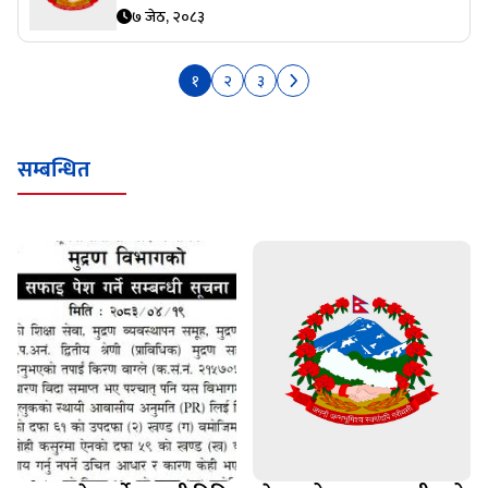
७ जेठ, २०८३
१
२
३
सम्बन्धित