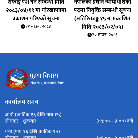
सफाइ पेश गर्ने सम्बन्धी मिति
नेपालको प्रधान न्यायाधीशको
२०८३/०४/१९ मा गोरखापत्रमा
पदमा नियुक्ति सम्बन्धी सूचना
प्रकाशन गरिएको सूचना
(अतिरिक्ताङ्क १५अ, प्रकाशित
मिति २०८३/०२/०५)
२१ साउन, २०८३
२० साउन, २०८३
मुद्रण विभाग
सिंहदरवार, काठमाडौँ, नेपाल
कार्यालय समय
जाडो (कार्तिक १६ देखि माघ १५)
(०९:०० - ४:००) बजे
सोमबार - शुक्रबार
गर्मी (माघ १६ देखि कार्तिक १५)