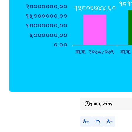
९ माघ, २०७९
A
A