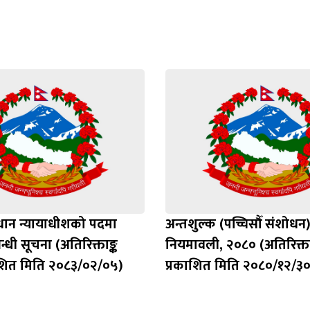
रधान न्यायाधीशको पदमा
अन्तशुल्क (पच्चिसौँ संशोधन
बन्धी सूचना (अतिरिक्ताङ्क
नियमावली, २०८० (अतिरिक्ता
ाशित मिति २०८३/०२/०५)
प्रकाशित मिति २०८०/१२/३०