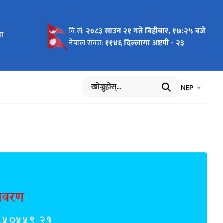
वि.सं:
२०८३ साउन २१ गते बिहीबार, १७:२५ बजे
 देखि
ना
 देखि २०८२
ेखि २०८२
्ति
ि
१ देखि
ि
्ने
ि
 मिति :-
ना
ि
प्ति
 मिति :-
न सम्बन्धी
 गर्ने
नेपाल संवत:
११४६ दिल्लागा अष्टमी - २३
भाषा चयन गर्नुह
भाषा प
NEP
खोज्नुहोस्