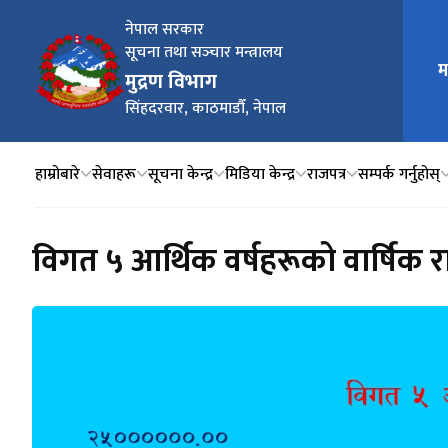
नेपाल सरकार
सूचना तथा सञ्‍चार मन्त्रालय
म
मुख्य न
मुद्रण विभाग
सिंहदरवार, काठमाडौँ, नेपाल
हाम्रोबारे
सेवाहरू
सूचना केन्द्र
मिडिया केन्द्र
राजपत्र
सम्पर्क गर्नुहोस्
विगत ५ आर्थिक वर्षहरूको वार्षि